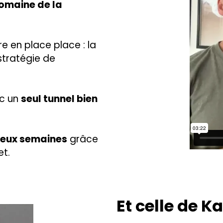
omaine de la
re en place place : la
stratégie de
ec un
seul tunnel bien
deux semaines
grâce
et.
Et celle de K