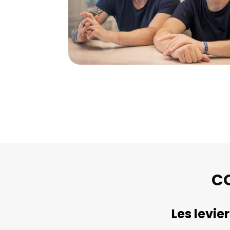
C
Les levie