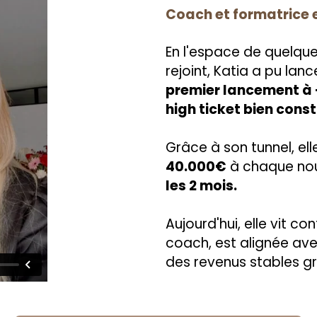
Coach et formatrice 
En l'espace de quelqu
rejoint, Katia a pu lan
premier lancement à 
high ticket bien const
Grâce à son tunnel, ell
40.000€
à chaque nou
les 2 mois.
Aujourd'hui, elle vit c
coach, est alignée ave
des revenus stables 