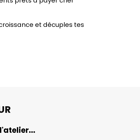
lients prêts à payer cher
a croissance et décuples tes
UR
atelier...