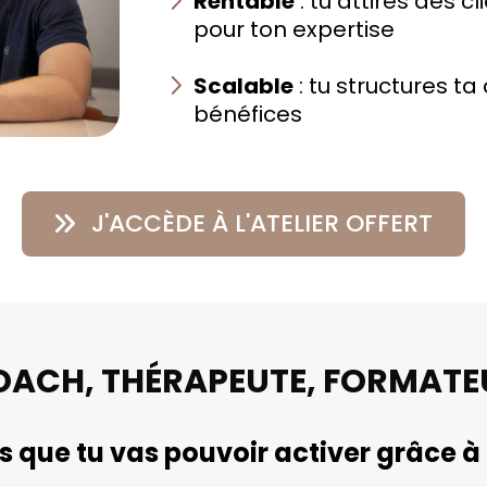
Rentable
: tu attires des c
pour ton expertise
Scalable
: tu structures t
bénéfices
J'ACCÈDE À L'ATELIER OFFERT
OACH, THÉRAPEUTE, FORMATE
rs que tu vas pouvoir activer grâce à l'