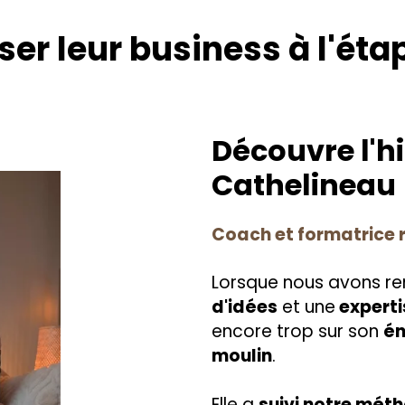
sser leur business à l'éta
Découvre l'hi
Cathelineau
Coach et formatrice 
Lorsque nous avons ren
d'idées
et une
experti
encore trop sur son
én
moulin
.
Elle a
suivi notre mét