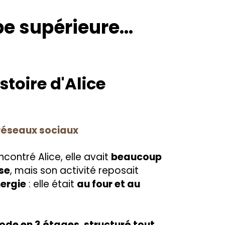
pe supérieure...
stoire d'Alice
réseaux sociaux
contré Alice, elle avait
beaucoup
se
, mais son activité reposait
ergie
: elle était
au four et au
hode en 3 étages
,
structuré tout