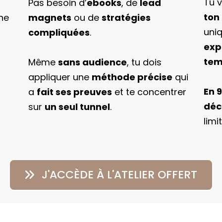
Tu 
Pas besoin d’
ebooks
, de
lead
ton
ne
magnets
ou de
stratégies
uni
compliquées
.
exp
tem
Même
sans audience
, tu dois
appliquer une
méthode précise
qui
En 9
a
fait ses preuves
et te concentrer
déc
sur
un seul tunnel
.
limi
J'ACCÈDE À L'ATELIER OFFERT