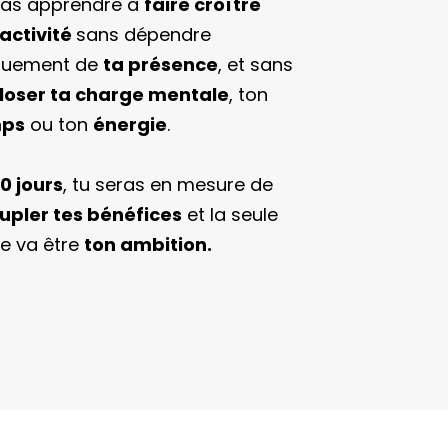
vas apprendre à
faire croître
 activité
sans dépendre
quement de
ta présence
, et sans
loser ta charge mentale
, ton
ps
ou ton
énergie
.
0 jours
, tu seras en mesure de
upler tes bénéfices
et la seule
te va être
ton ambition.